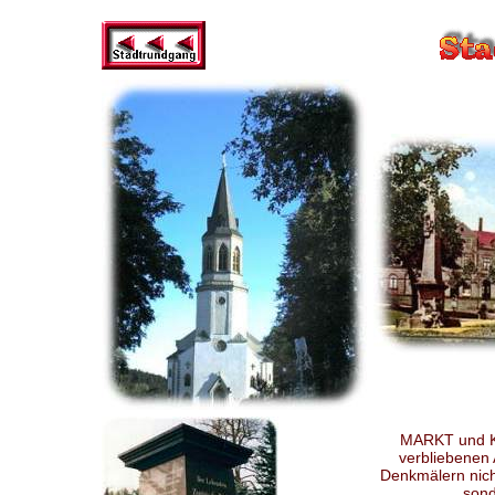
MARKT und K
verbliebenen A
Denkmälern nich
sond